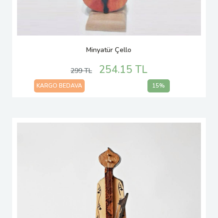
Minyatür Çello
254.15 TL
299 TL
KARGO BEDAVA
15%