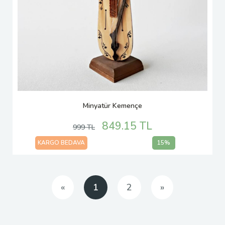
Minyatür Kemençe
849.15 TL
999 TL
KARGO BEDAVA
15%
Önceki
Sonraki
«
1
2
»