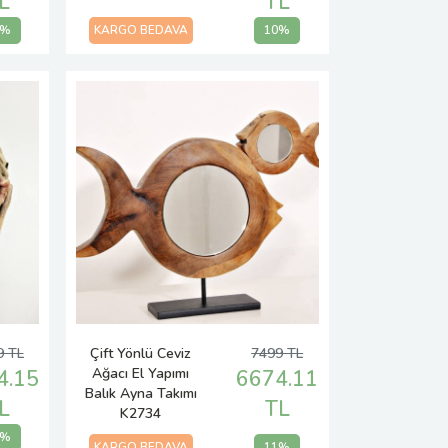
L
TL
5%
KARGO BEDAVA
10%
9 TL
Çift Yönlü Ceviz
7499 TL
Ağacı El Yapımı
4.15
6674.11
Balık Ayna Takımı
L
TL
K2734
5%
KARGO BEDAVA
11%