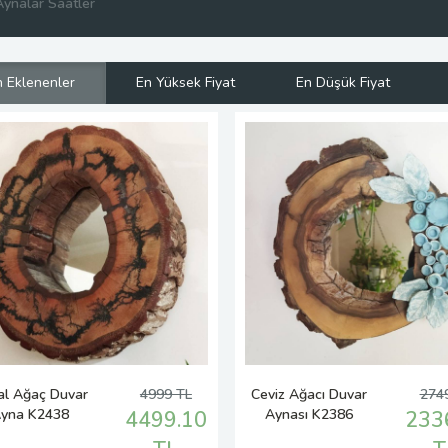
ynalar Saatler
 Eklenenler
En Yüksek Fiyat
En Düşük Fiyat
al Ağaç Duvar
4999 TL
Ceviz Ağacı Duvar
274
yna K2438
Aynası K2386
4499.10
233