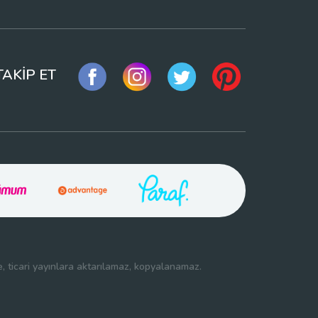
TAKİP ET
re, ticari yayınlara aktarılamaz, kopyalanamaz.