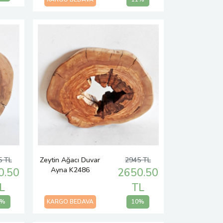
5 TL
Zeytin Ağacı Duvar
2945 TL
Ayna K2486
0.50
2650.50
L
TL
0%
KARGO BEDAVA
10%