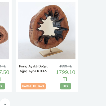
0 TL
Pirinç Ayaklı Doğal
1999 TL
Ağaç Ayna K2065
7.50
1799.10
L
TL
5%
KARGO BEDAVA
10%
Sonraki
»