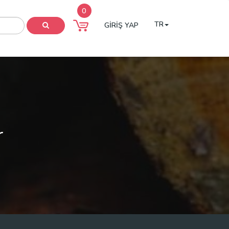
0
TR
GİRİŞ YAP
r