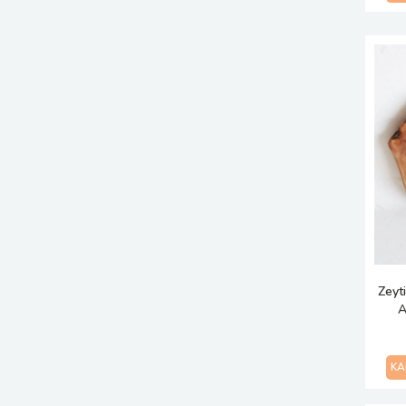
Zeyt
A
KA