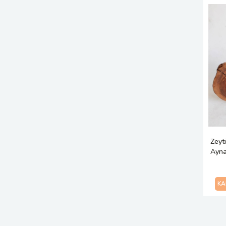
Zeyt
Ayna
KA