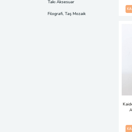
Takı Aksesuar
KA
Filografi, Taş Mozaik
Kaid
A
KA