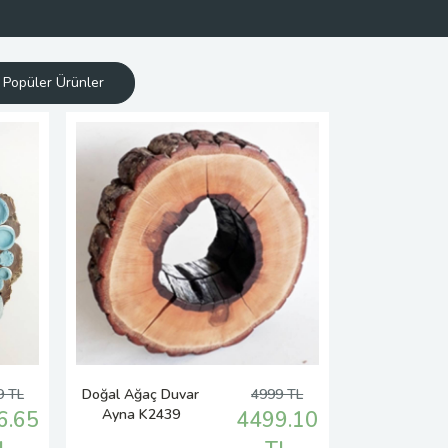
Popüler Ürünler
9 TL
Doğal Ağaç Duvar
4999 TL
Ayna K2439
6.65
4499.10