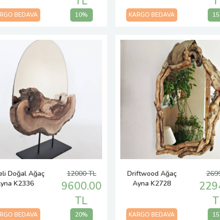
TL
T
RGO BEDAVA
10%
KARGO BEDAVA
1
eli Doğal Ağaç
12000 TL
Driftwood Ağaç
269
yna K2336
Ayna K2728
9600.00
229
TL
T
RGO BEDAVA
20%
KARGO BEDAVA
1