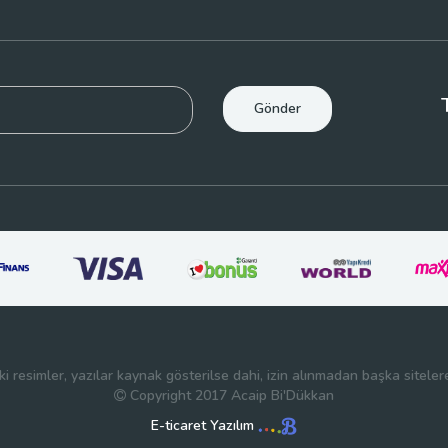
Gönder
deki resimler, yazılar kaynak gösterilse dahi, izin alınmadan başka sitele
Copyright 2017 Acaip Bi'Dükkan
E-ticaret Yazılım