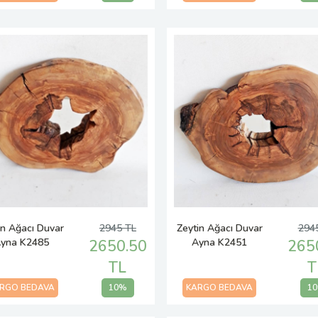
in Ağacı Duvar
2945 TL
Zeytin Ağacı Duvar
294
yna K2485
Ayna K2451
2650.50
265
TL
T
RGO BEDAVA
10%
KARGO BEDAVA
1