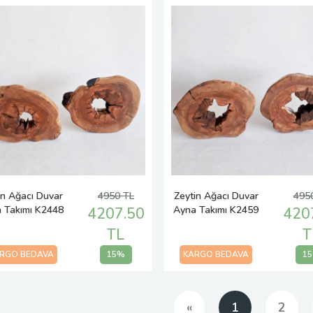
in Ağacı Duvar
4950 TL
Zeytin Ağacı Duvar
495
 Takımı K2448
Ayna Takımı K2459
4207.50
420
TL
T
RGO BEDAVA
15%
KARGO BEDAVA
1
Önceki
«
1
2