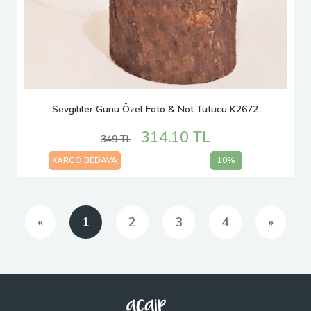
Sevgililer Günü Özel Foto & Not Tutucu K2672
314.10 TL
349 TL
KARGO BEDAVA
10%
Önceki
Sonrak
«
1
2
3
4
»