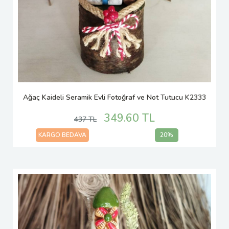
Ağaç Kaideli Seramik Evli Fotoğraf ve Not Tutucu K2333
349.60 TL
437 TL
KARGO BEDAVA
20%